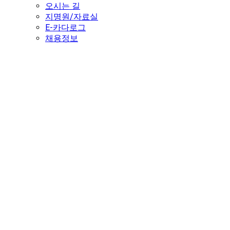
오시는 길
지명원/자료실
E-카다로그
채용정보
Dongju Architecture.