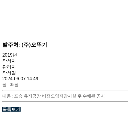
발주처: (주)오뚜기
2019년
작성자
관리자
작성일
2024-06-07 14:49
월
:
05월
내용
:
포승 유지공장 비점오염저감시설 우.수배관 공사
목록보기