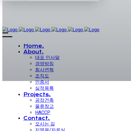
Home.
About.
대표 인사말
경영방침
회사연혁
조직도
인증서
실적목록
Projects.
공장건축
물류창고
HACCP
Contact.
오시는 길
지명원/자료실