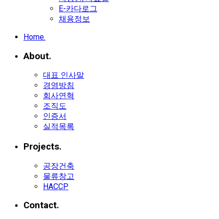
E-카다로그
채용정보
Home.
About.
대표 인사말
경영방침
회사연혁
조직도
인증서
실적목록
Projects.
공장건축
물류창고
HACCP
Contact.