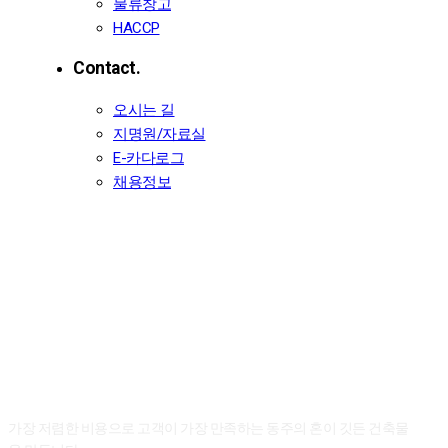
물류창고
HACCP
Contact.
오시는 길
지명원/자료실
E-카다로그
채용정보
Dongju Architecture.
동주종합건설 실적목록
가장 저렴한 비용으로 고객이 가장 만족하는
동주의 혼이 깃든 건축물