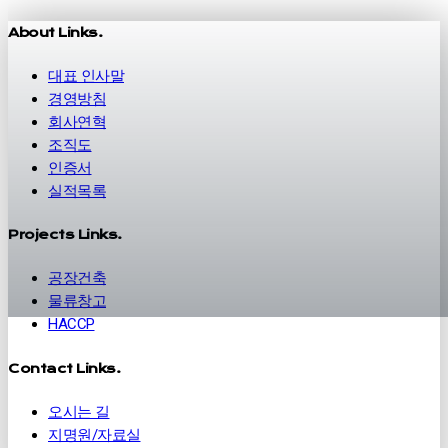
About Links.
대표 인사말
경영방침
회사연혁
조직도
인증서
실적목록
Projects Links.
공장건축
물류창고
HACCP
Contact Links.
오시는 길
지명원/자료실