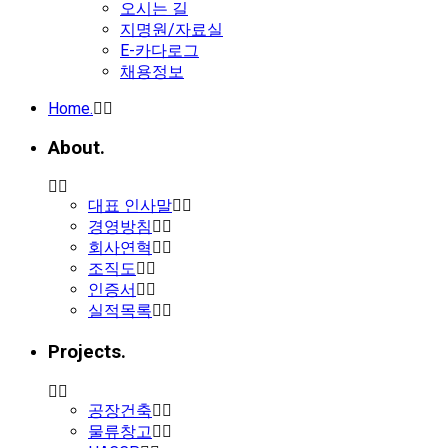
오시는 길
지명원/자료실
E-카다로그
채용정보
Home.
About.
대표 인사말
경영방침
회사연혁
조직도
인증서
실적목록
Projects.
공장건축
물류창고