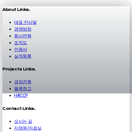
About Links.
대표 인사말
경영방침
회사연혁
조직도
인증서
실적목록
Projects Links.
공장건축
물류창고
HACCP
Contact Links.
오시는 길
지명원/자료실