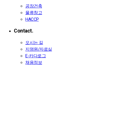
공장건축
물류창고
HACCP
Contact.
오시는 길
지명원/자료실
E-카다로그
채용정보
Dongju Architecture.
동주종합건설 실적목록