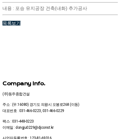
내용
:
포승 유지공장 건축(내화) 추가공사
목록보기
Company Info.
(주)동주종합건설
주소 : (우.16080) 경기도 의왕시 오봉로268 (이동)
대표번호 : 031-466-0223, 031-466-0229
팩스 : 031-448-0223
이메일 : dongju0229@djconst.kr
사업자등록번호 : 123-81-69316