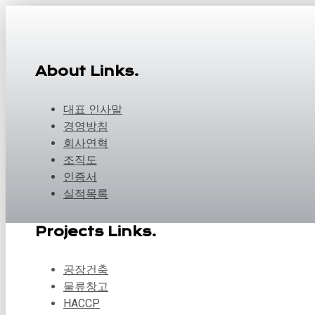
About Links.
대표 인사말
경영방침
회사연혁
조직도
인증서
실적목록
Projects Links.
공장건축
물류창고
HACCP