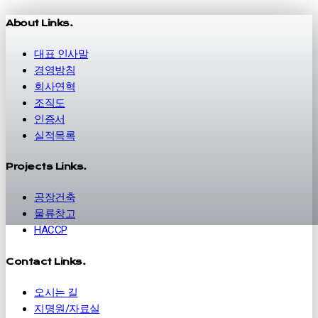
About Links.
대표 인사말
경영방침
회사연혁
조직도
인증서
실적목록
Projects Links.
공장건축
물류창고
HACCP
Contact Links.
오시는 길
지명원/자료실