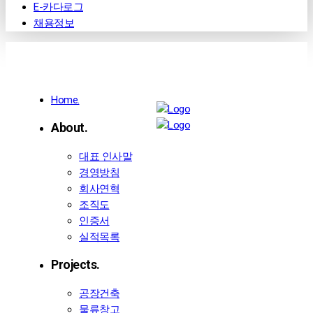
E-카다로그
채용정보
Home.
About.
대표 인사말
경영방침
회사연혁
조직도
인증서
실적목록
Projects.
공장건축
물류창고