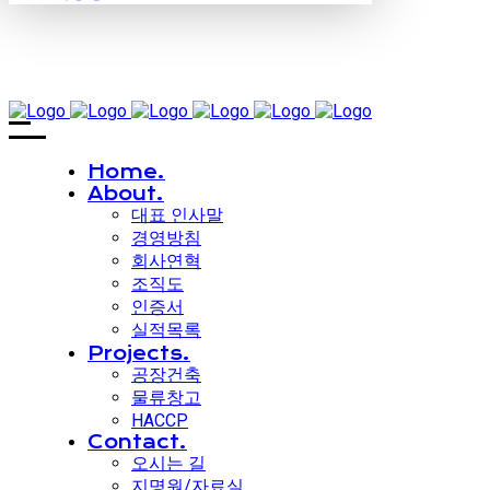
Home.
About.
대표 인사말
경영방침
회사연혁
조직도
인증서
실적목록
Projects.
공장건축
물류창고
HACCP
Contact.
오시는 길
지명원/자료실