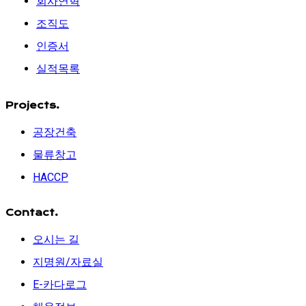
회사연혁
조직도
인증서
실적목록
Projects.
공장건축
물류창고
HACCP
Contact.
오시는 길
지명원/자료실
E-카다로그