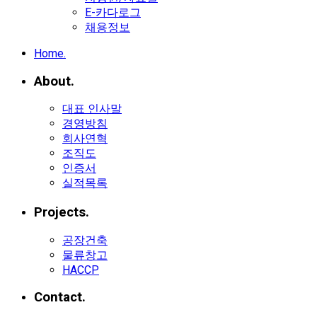
E-카다로그
채용정보
Home.
About.
대표 인사말
경영방침
회사연혁
조직도
인증서
실적목록
Projects.
공장건축
물류창고
HACCP
Contact.